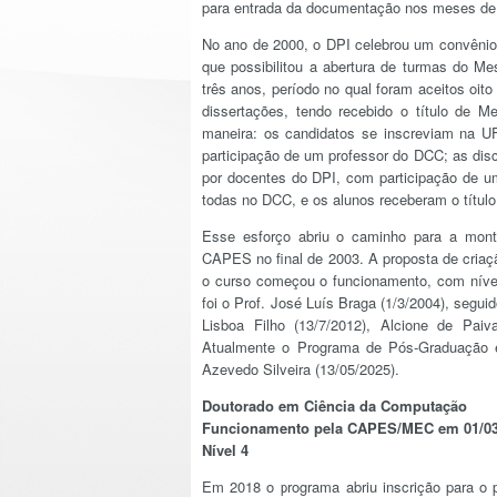
para entrada da documentação nos meses de 
No ano de 2000, o DPI celebrou um convên
que possibilitou a abertura de turmas do 
três anos, período no qual foram aceitos oit
dissertações, tendo recebido o título de 
maneira: os candidatos se inscreviam na U
participação de um professor do DCC; as dis
por docentes do DPI, com participação de 
todas no DCC, e os alunos receberam o títul
Esse esforço abriu o caminho para a mont
CAPES no final de 2003. A proposta de criaç
o curso começou o funcionamento, com nível
foi o Prof. José Luís Braga (1/3/2004), segui
Lisboa Filho (13/7/2012), Alcione de Paiv
Atualmente o Programa de Pós-Graduação 
Azevedo Silveira (13/05/2025).
Doutorado em Ciência da Computação
Funcionamento pela CAPES/MEC em 01/03
Nível 4
Em 2018 o programa abriu inscrição para o 