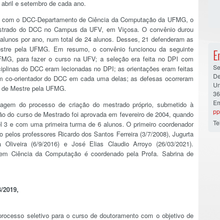
abril e setembro de cada ano.
io com o DCC-Departamento de Ciência da Computação da UFMG, o
Mestrado do DCC no Campus da UFV, em Viçosa. O convênio durou
o alunos por ano, num total de 24 alunos. Desses, 21 defenderam as
Mestre pela UFMG. Em resumo, o convênio funcionou da seguinte
E
FMG, para fazer o curso na UFV; a seleção era feita no DPI com
Se
ciplinas do DCC eram lecionadas no DPI; as orientações eram feitas
De
um co-orientador do DCC em cada uma delas; as defesas ocorreram
Un
o de Mestre pela UFMG.
36
Em
agem do processo de criação do mestrado próprio, submetido à
pp
ão do curso de Mestrado foi aprovada em fevereiro de 2004, quando
Te
 3 e com uma primeira turma de 6 alunos. O primeiro coordenador
do pelos professores Ricardo dos Santos Ferreira (3/7/2008), Jugurta
a Oliveira (6/9/2016) e José Elias Claudio Arroyo (26/03/2021).
em Ciência da Computação é coordenado pela Profa. Sabrina de
/2019,
processo seletivo para o curso de doutoramento com o objetivo de