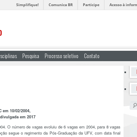
Simplifique!
Comunica BR
Participe
Acesso à infor
o
sciplinas
Pesquisa
Processo seletivo
Contato
 em 10/02/2004,
 divulgada em 2017
2004. O número de vagas evoluiu de 6 vagas em 2004, para 8 vagas
leção segue o regimento da Pós-Graduação da UFV, com data final