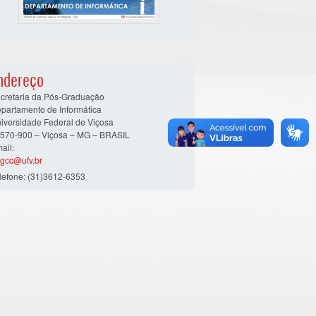
ndereço
cretaria da Pós-Graduação
partamento de Informática
iversidade Federal de Viçosa
570-900 – Viçosa – MG – BRASIL
ail:
gcc@ufv.br
lefone: (31)3612-6353