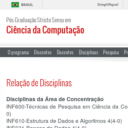
Simplifique!
BRASIL
Pós-Graduação Stricto Sensu em
Ciência da Computação
O programa
Discentes
Docentes
Disciplinas
Pesquisa
Pr
Relação de Disciplinas
Disciplinas da Área de Concentração
INF600-Técnicas de Pesquisa em Ciência da Com
0)
INF610-Estrutura de Dados e Algoritmos 4(4-0)
INF621-Bancos de Dados 4(4-0)