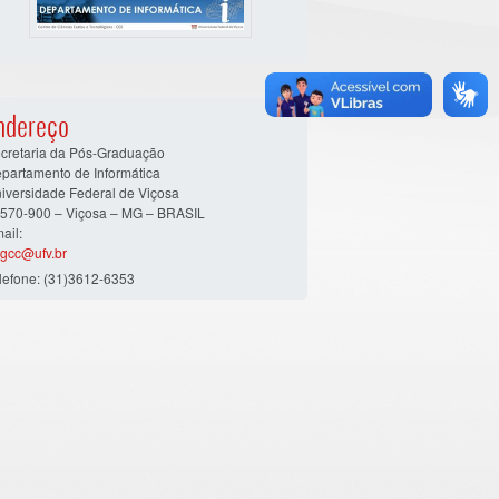
ndereço
cretaria da Pós-Graduação
partamento de Informática
iversidade Federal de Viçosa
570-900 – Viçosa – MG – BRASIL
ail:
gcc@ufv.br
lefone: (31)3612-6353