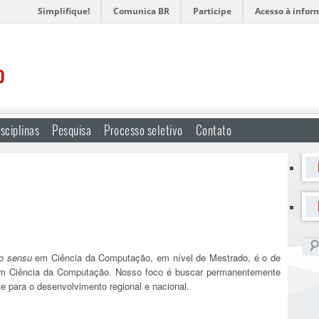
Simplifique!
Comunica BR
Participe
Acesso à infor
o
sciplinas
Pesquisa
Processo seletivo
Contato
to sensu
em Ciência da Computação, em nível de Mestrado, é o de
s em Ciência da Computação. Nosso foco é buscar permanentemente
 e para o desenvolvimento regional e nacional.