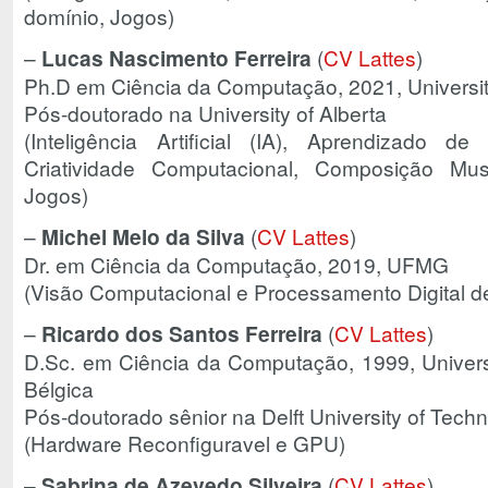
domínio, Jogos)
–
Lucas Nascimento Ferreira
(
CV Lattes
)
Ph.D em Ciência da Computação, 2021, University
Pós-doutorado na University of Alberta
(Inteligência Artificial (IA), Aprendizado d
Criatividade Computacional, Composição Musi
Jogos)
–
Michel Melo da Silva
(
CV Lattes
)
Dr. em Ciência da Computação, 2019, UFMG
(Visão Computacional e Processamento Digital d
–
Ricardo dos Santos Ferreira
(
CV Lattes
)
D.Sc. em Ciência da Computação, 1999, Univers
Bélgica
Pós-doutorado sênior na Delft University of Tech
(Hardware Reconfiguravel e GPU)
–
Sabrina de Azevedo Silveira
(
CV Lattes
)