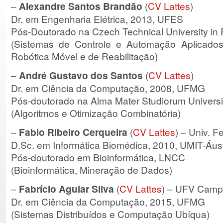
–
Alexandre Santos Brandão
(
CV Lattes
)
Dr. em Engenharia Elétrica, 2013, UFES
Pós-Doutorado na Czech Technical University in
(Sistemas de Controle e Automação Aplicados à
Robótica Móvel e de Reabilitação)
–
André Gustavo dos Santos
(
CV Lattes
)
Dr. em Ciência da Computação, 2008, UFMG
Pós-doutorado na Alma Mater Studiorum Universi
(Algoritmos e Otimização Combinatória)
–
Fabio Ribeiro Cerqueira
(
CV Lattes
) – Univ. 
D.Sc. em Informática Biomédica, 2010, UMIT-Áust
Pós-doutorado em Bioinformática, LNCC
(Bioinformática, Mineração de Dados)
–
Fabrício Aguiar Silva
(
CV Lattes
) – UFV Campu
Dr. em Ciência da Computação, 2015, UFMG
(Sistemas Distribuídos e Computação Ubíqua)