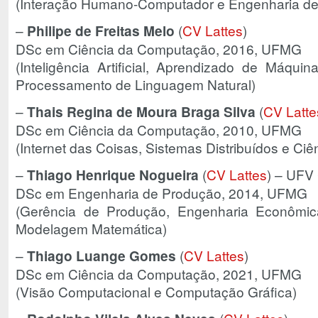
(Interação Humano-Computador e Engenharia de
–
Philipe de Freitas Melo
(
CV Lattes
)
DSc em Ciência da Computação, 2016, UFMG
(Inteligência Artificial, Aprendizado de Máqu
Processamento de Linguagem Natural)
–
Thais Regina de Moura Braga Silva
(
CV Latte
DSc em Ciência da Computação, 2010, UFMG
(Internet das Coisas, Sistemas Distribuídos e Ci
–
Thiago Henrique Nogueira
(
CV Lattes
) – UFV
DSc em Engenharia de Produção, 2014, UFMG
(Gerência de Produção, Engenharia Econômica
Modelagem Matemática)
–
Thiago Luange Gomes
(
CV Lattes
)
DSc em Ciência da Computação, 2021, UFMG
(Visão Computacional e Computação Gráfica)