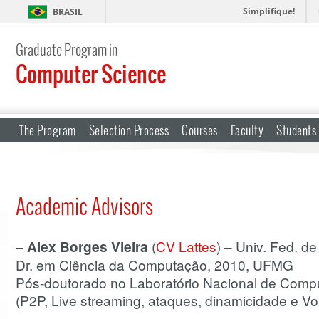
Simplifique!
BRASIL
Graduate Program in
Computer Science
The Program
Selection Process
Courses
Faculty
Students
Academic Advisors
–
Alex Borges Vieira
(
CV Lattes
) – Univ. Fed. de
Dr. em Ciência da Computação, 2010, UFMG
Pós-doutorado no Laboratório Nacional de Comp
(P2P, Live streaming, ataques, dinamicidade e 