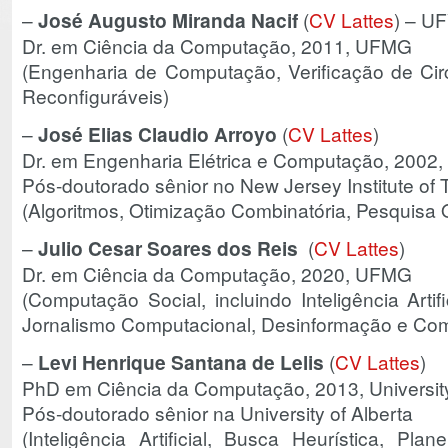
–
José Augusto Miranda Nacif
(
CV Lattes
) – U
Dr. em Ciência da Computação, 2011, UFMG
(Engenharia de Computação, Verificação de Circu
Reconfiguráveis)
–
José Elias Claudio Arroyo
(
CV Lattes
)
Dr. em Engenharia Elétrica e Computação, 200
Pós-doutorado sênior no New Jersey Institute of
(Algoritmos, Otimização Combinatória, Pesquisa 
–
Julio Cesar Soares dos Reis
(
CV Lattes
)
Dr. em Ciência da Computação, 2020, UFMG
(Computação Social, incluindo Inteligência Arti
Jornalismo Computacional, Desinformação e C
–
Levi Henrique Santana de Lelis
(
CV Lattes
)
PhD em Ciência da Computação, 2013, University
Pós-doutorado sênior na University of Alberta
(Inteligência Artificial, Busca Heurística, Pl