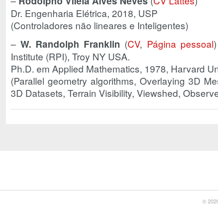
–
Rodolpho Vilela Alves Neves
(
CV Lattes
)
Dr. Engenharia Elétrica, 2018, USP
(Controladores não lineares e Inteligentes)
–
W. Randolph Franklin
(
CV
,
Página pessoal
Institute (RPI), Troy NY USA.
Ph.D. em Applied Mathematics, 1978, Harvard Uni
(Parallel geometry algorithms, Overlaying 3D M
3D Datasets, Terrain Visibility, Viewshed, Observe
© 2020