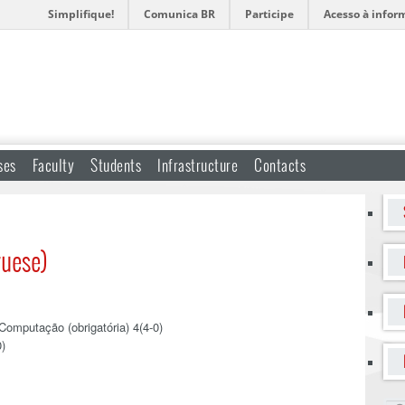
Simplifique!
Comunica BR
Participe
Acesso à infor
ses
Faculty
Students
Infrastructure
Contacts
guese)
omputação (obrigatória) 4(4-0)
)