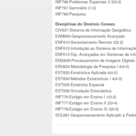
INF796-Problemas Especiais 3 3(3-0)
INF797-Seminário (1-0)
INF799-Pesquisa
Disciplinas do Domínio Conexo
CIV637-Sistema de Informação Geográfica
EAM650-Geoprocessamento Avançado
ENF610-Sensoriamento Remoto 3(2-2)
ENF612-Introdução ao Sistema de Informaçõe
ENF613-Tóp. Avançados em Sistemas de Info
ENG639-Processamento de Imagens Digitais 
ERU624-Metodologia da Pesquisa I 4(4-0)
EST620-Estatística Aplicada 4(4-0)
EST630-Métodos Estatísticos I 4(4-0)
EST635-Estatístia Espacial
EST636-Simulação Estocástica
INF776-Estágio em Ensino I 1(0-2)
INF777-Estágio em Ensino II 2(0-4)
INF778-Estágio em Ensino III 3(0-6)
SOL681-Geoprocessamento Aplicado à Pedol