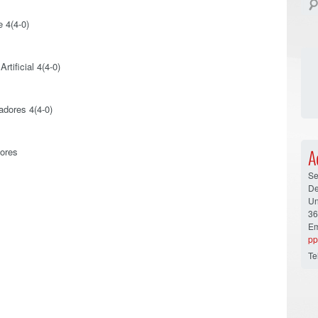
 4(4-0)
tificial 4(4-0)
dores 4(4-0)
ores
A
Se
De
Un
36
Em
pp
Te