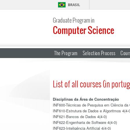
BRASIL
Graduate Program in
Computer Science
The Program
Selection Process
Cour
List of all courses (in portu
Disciplinas da Área de Concentração
INF600-Técnicas de Pesquisa em Ciência da C
INF610-Estrutura de Dados e Algoritmos 4(4-0
INF621-Bancos de Dados 4(4-0)
INF622-Engenharia de Software 4(4-0)
INF623-Inteligência Artificial 4(4-0)