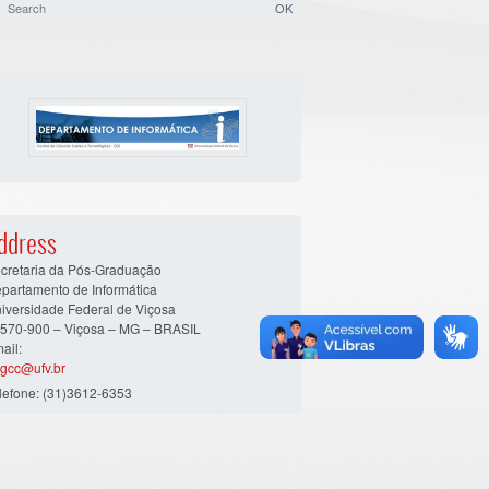
ddress
cretaria da Pós-Graduação
partamento de Informática
iversidade Federal de Viçosa
570-900 – Viçosa – MG – BRASIL
ail:
gcc@ufv.br
lefone: (31)3612-6353