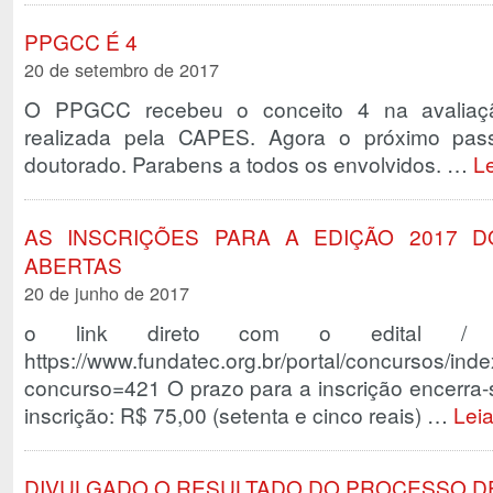
PPGCC É 4
20 de setembro de 2017
O PPGCC recebeu o conceito 4 na avaliaçã
realizada pela CAPES. Agora o próximo pas
doutorado. Parabens a todos os envolvidos. …
L
AS INSCRIÇÕES PARA A EDIÇÃO 2017 
ABERTAS
20 de junho de 2017
o link direto com o edital / in
https://www.fundatec.org.br/portal/concursos/in
concurso=421 O prazo para a inscrição encerra
inscrição: R$ 75,00 (setenta e cinco reais) …
Lei
DIVULGADO O RESULTADO DO PROCESSO DE